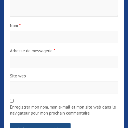
l
’
a
Nom
*
r
t
Adresse de messagerie
*
i
c
l
Site web
e
Enregistrer mon nom, mon e-mail et mon site web dans le
navigateur pour mon prochain commentaire.