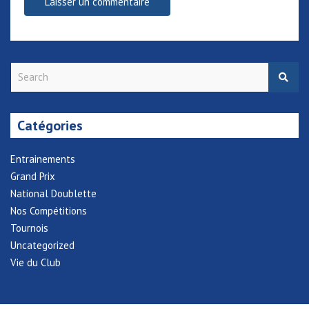
S
e
a
r
Catégories
c
h
Entrainements
Grand Prix
National Doublette
Nos Compétitions
Tournois
Uncategorized
Vie du Club