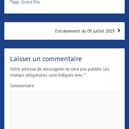
Tags:
Grand Prix
N
Entrainement du 09 juillet 2019
a
v
i
Laisser un commentaire
g
Votre adresse de messagerie ne sera pas publiée.
Les
a
champs obligatoires sont indiqués avec
*
t
Commentaire
i
o
n
d
e