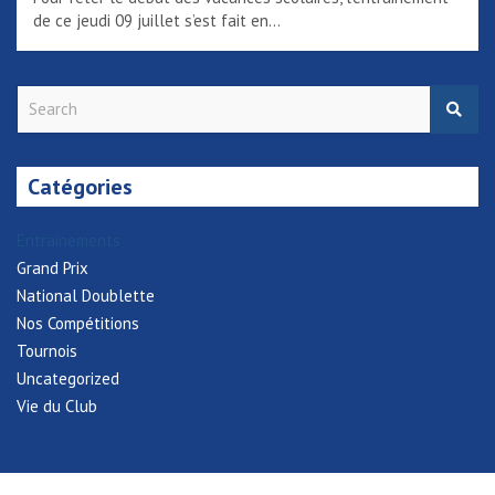
de ce jeudi 09 juillet s’est fait en…
S
e
a
r
Catégories
c
h
Entrainements
Grand Prix
National Doublette
Nos Compétitions
Tournois
Uncategorized
Vie du Club