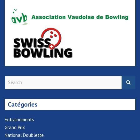
S
e
a
r
Catégories
c
h
Entrainements
Grand Prix
National Doublette