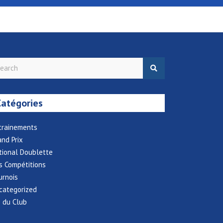
Catégories
trainements
and Prix
tional Doublette
s Compétitions
urnois
categorized
e du Club