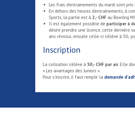
Les frais d’entrainements du mardi sont pris
En dehors des heures d’entrainements, à con
Sports, la partie est à
2,- CHF
au Bowling MI
Il est également possible de
participer à d
désire prendre une licence, cette dernière se
ans révolus, ensuite celle-ci s’élève à 50,- pa
Inscription
La cotisation s’élève à
50,- CHF par an
. Elle d
« Les avantages des Juniors ».
Pour s’inscrire, il faut remplir la
demande d’ad